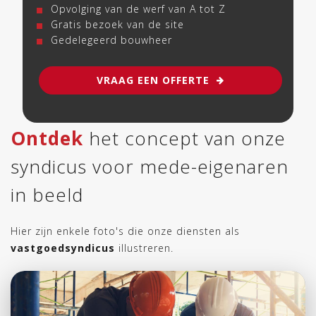
Opvolging van de werf van A tot Z
Gratis bezoek van de site
Gedelegeerd bouwheer
VRAAG EEN OFFERTE
Ontdek
het ​​concept van onze
syndicus voor mede-eigenaren
in beeld
Hier zijn enkele foto's die onze diensten als
vastgoedsyndicus
illustreren.