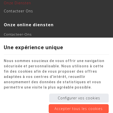
Onze Diensten
Contacteer Ons
Onze online diensten
Contacteer-Ons
Vraag een offerte aan
Une expérience unique
Beveel ons aan op Google
Nous sommes soucieux de vous offrir une navigation
sécurisée et personnalisable. Nous utilisons à cette
fin des cookies afin de vous proposer des offres
Deze website maakt gebruik van cookies om de gebruikerservaring te
adaptées à vos centres d’intérêt, recueillir
verbeteren.
anonymement des données de statistiques et vous
Juridische informatie
|
Privacy
|
Cookies
© Copyright 2026 -
MRP Group
-
Algemene Voorwaarden
-
Onze
permettre une visite la plus agréable possible.
partners op internet
Gebruiksvoorwaarden van de website en bescherming van de
Configurer vos cookies
persoonlijke gegevens
E-net Business
, ontwerper van websites voor handelaars, zelfstandigen
Accepter tous les cookies
& Kmo's.