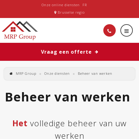
Onze online diensten
FR
NL
Brusselse regio
Vraag een offerte
MRP Group
Onze diensten
Beheer van werken
Beheer van werken
Het
volledige beheer van uw
werken