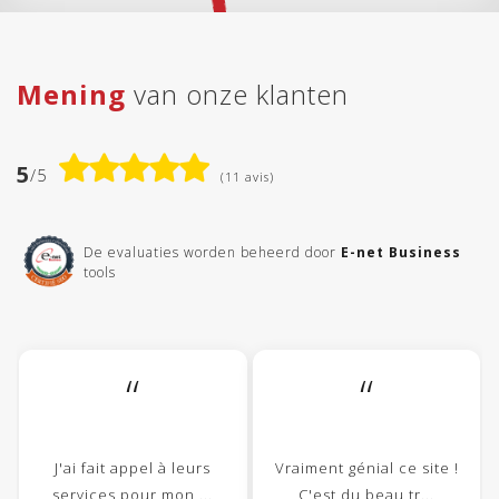
Mening
van onze klanten
5
/5
(11 avis)
De evaluaties worden beheerd door
E-net Business
tools
“
“
J'ai fait appel à leurs
Vraiment génial ce site !
services pour mon ...
C'est du beau tr...